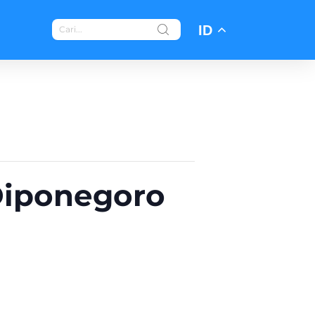
ID
 Diponegoro