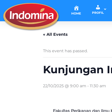
Skip
to
PROFIL
HOME
content
« All Events
This event has passed.
Kunjungan I
22/10/2025 @ 9:00 am
-
11:30 am
Fakultas Perikanan dan Ilmu 