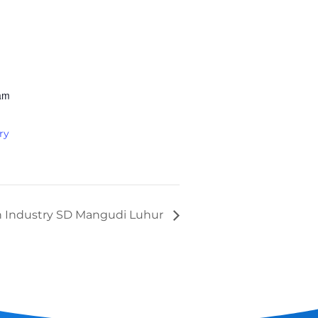
 am
ry
 Industry SD Mangudi Luhur