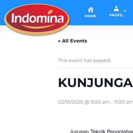
Skip
to
PROFIL
HOME
content
« All Events
This event has passed.
KUNJUNGAN
02/10/2025 @ 9:00 am
-
11:00 a
Jurusan Teknik Pengolaha