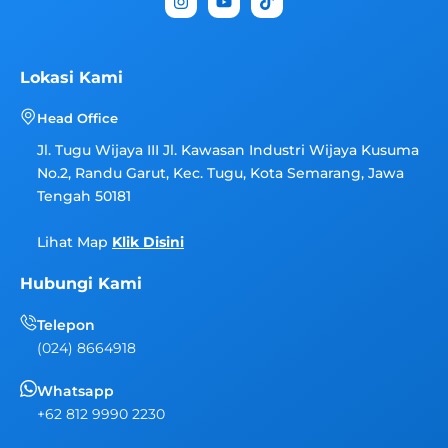
n
o
i
s
u
k
t
t
t
a
u
o
g
b
k
Lokasi Kami
r
e
a
Head Office
m
Jl. Tugu Wijaya III Jl. Kawasan Industri Wijaya Kusuma
No.2, Randu Garut, Kec. Tugu, Kota Semarang, Jawa
Tengah 50181
Lihat Map
Klik Disini
Hubungi Kami
Telepon
(024) 8664918
Whatsapp
+62 812 9990 2230