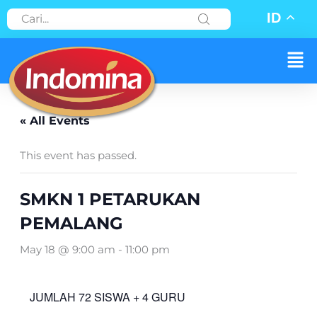
Skip
ID
to
content
Men
« All Events
This event has passed.
SMKN 1 PETARUKAN
PEMALANG
May 18 @ 9:00 am
-
11:00 pm
JUMLAH 72 SISWA + 4 GURU