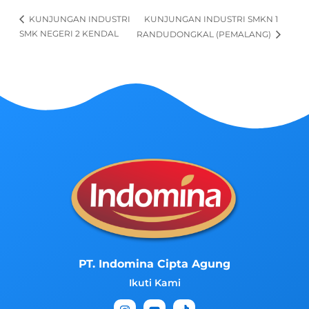
KUNJUNGAN INDUSTRI SMKN 1
KUNJUNGAN INDUSTRI
SMK NEGERI 2 KENDAL
RANDUDONGKAL (PEMALANG)
PT. Indomina Cipta Agung
Ikuti Kami
I
Y
T