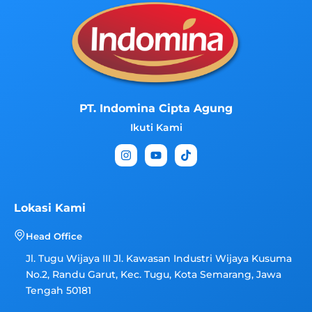
PT. Indomina Cipta Agung
Ikuti Kami
I
Y
T
n
o
i
s
u
k
t
t
t
a
u
o
g
b
k
Lokasi Kami
r
e
a
Head Office
m
Jl. Tugu Wijaya III Jl. Kawasan Industri Wijaya Kusuma
No.2, Randu Garut, Kec. Tugu, Kota Semarang, Jawa
Tengah 50181