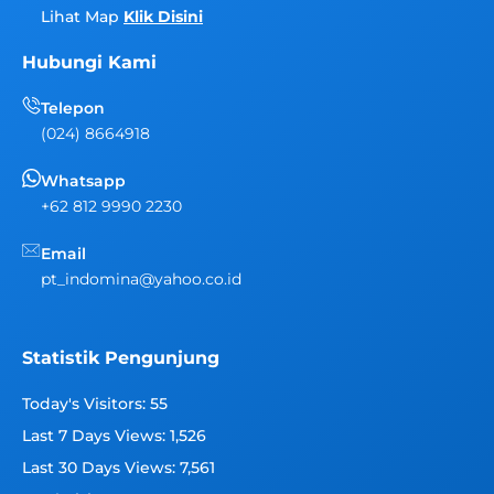
Lihat Map
Klik Disini
Hubungi Kami
Telepon
(024) 8664918
Whatsapp
+62 812 9990 2230
Email
pt_indomina@yahoo.co.id
Statistik Pengunjung
Today's Visitors:
55
Last 7 Days Views:
1,526
Last 30 Days Views:
7,561