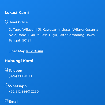
s
u
k
t
t
t
a
u
o
g
b
k
Lokasi Kami
r
e
a
Head Office
m
Jl. Tugu Wijaya III Jl. Kawasan Industri Wijaya Kusuma
No.2, Randu Garut, Kec. Tugu, Kota Semarang, Jawa
Tengah 50181
Lihat Map
Klik Disini
Hubungi Kami
Telepon
(024) 8664918
Whatsapp
+62 812 9990 2230
Email