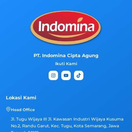
PT. Indomina Cipta Agung
Ikuti Kami
I
Y
T
n
o
i
s
u
k
t
t
t
a
u
o
g
b
k
Lokasi Kami
r
e
a
Head Office
m
Jl. Tugu Wijaya III Jl. Kawasan Industri Wijaya Kusuma
No.2, Randu Garut, Kec. Tugu, Kota Semarang, Jawa