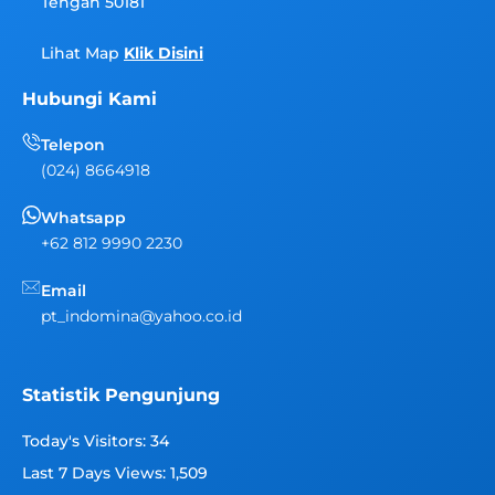
Tengah 50181
Lihat Map
Klik Disini
Hubungi Kami
Telepon
(024) 8664918
Whatsapp
+62 812 9990 2230
Email
pt_indomina@yahoo.co.id
Statistik Pengunjung
Today's Visitors:
34
Last 7 Days Views:
1,509