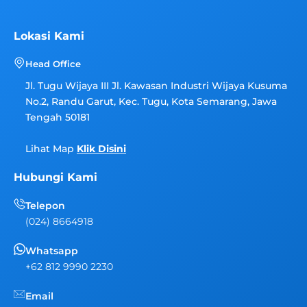
t
t
t
a
u
o
g
b
k
Lokasi Kami
r
e
a
Head Office
m
Jl. Tugu Wijaya III Jl. Kawasan Industri Wijaya Kusuma
No.2, Randu Garut, Kec. Tugu, Kota Semarang, Jawa
Tengah 50181
Lihat Map
Klik Disini
Hubungi Kami
Telepon
(024) 8664918
Whatsapp
+62 812 9990 2230
Email