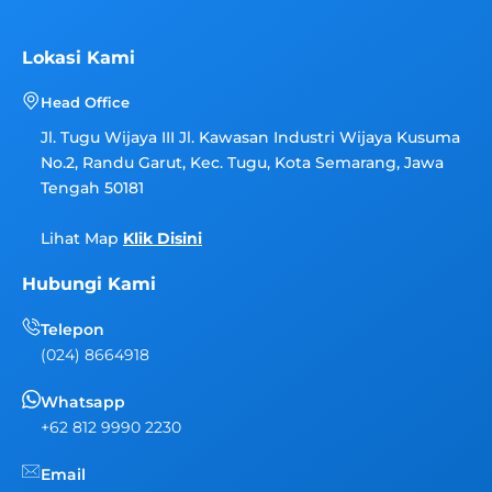
t
t
t
a
u
o
g
b
k
Lokasi Kami
r
e
a
Head Office
m
Jl. Tugu Wijaya III Jl. Kawasan Industri Wijaya Kusuma
No.2, Randu Garut, Kec. Tugu, Kota Semarang, Jawa
Tengah 50181
Lihat Map
Klik Disini
Hubungi Kami
Telepon
(024) 8664918
Whatsapp
+62 812 9990 2230
Email